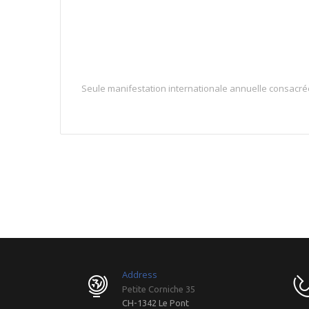
Seule manifestation internationale annuelle consacré
Address
Petite Corniche 35
CH-1342 Le Pont