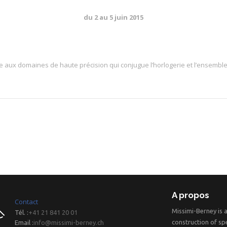
du 2 au 5 juin 2015
e aux domaines de haute précision qui conjugue l’horlogerie et l’ensembl
A propos
Contact
Missimi-Berney is 
Tél. :
+41 21 841 20 01
construction of spe
Email :
info@missimi-berney.ch