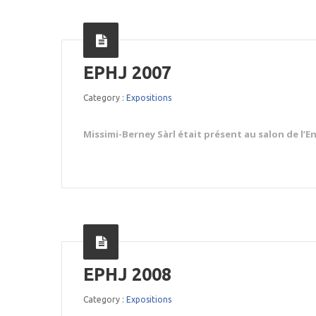
EPHJ 2007
Category :
Expositions
Missimi-Berney Sàrl était présent au salon de l’
EPHJ 2008
Category :
Expositions