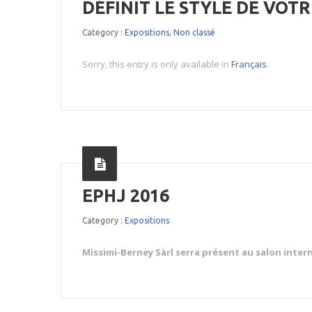
DÉFINIT LE STYLE DE VOT
Category :
Expositions
,
Non classé
Sorry, this entry is only available in
Français
.
EPHJ 2016
Category :
Expositions
Missimi-Berney Sàrl serra présent au salon interna