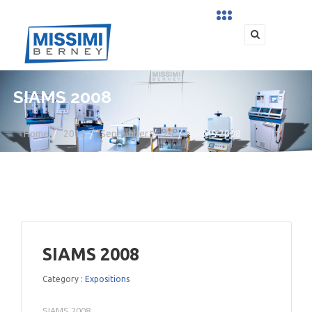
SIAMS 2008
Home
/
2015
/
September
/
29
/
SIAMS 2008
SIAMS 2008
Category :
Expositions
SIAMS 2008