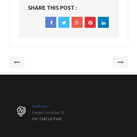
SHARE THIS POST :
Post
Previous
Nex
navigation
post:
post
EPHJ
EPH
2015
200
Address
Petite Corniche 35
CH-1342 Le Pont