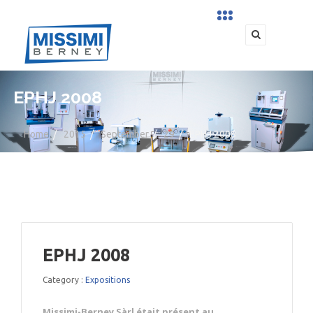
EPHJ 2008
Home
/
2015
/
September
/
29
/
EPHJ 2008
EPHJ 2008
Category :
Expositions
Missimi-Berney Sàrl était présent au