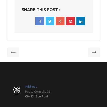
SHARE THIS POST :
Beitragsnavigation
Previous
Nex
post:
post
EPHJ
EPH
2009
200
Address
Petite Corniche 35
CH-1342 Le Pont