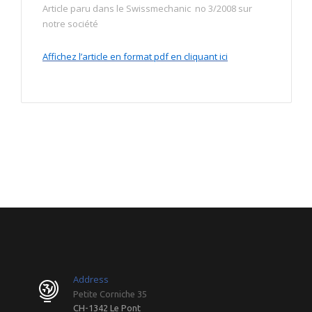
Article paru dans le Swissmechanic no 3/2008 sur
notre société
Affichez l’article en format pdf en cliquant ici
Address
Petite Corniche 35
CH-1342 Le Pont