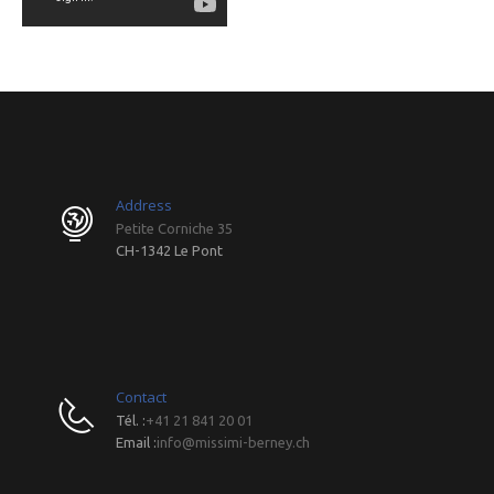
Address
Petite Corniche 35
CH-1342 Le Pont
Contact
Tél. :
+41 21 841 20 01
Email :
info@missimi-berney.ch