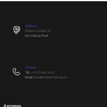
Address
Petite Corniche 35
CH-1342 Le Pont
Contact
Tél. :
+41 21 841 20 01
Email :
info@missimi-berney.ch
A propos