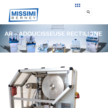
AR – ADOUCISSEUSE RECTILIGNE
Home
/
Catalogue Machines
/
AR – Adoucisseuse rectiligne