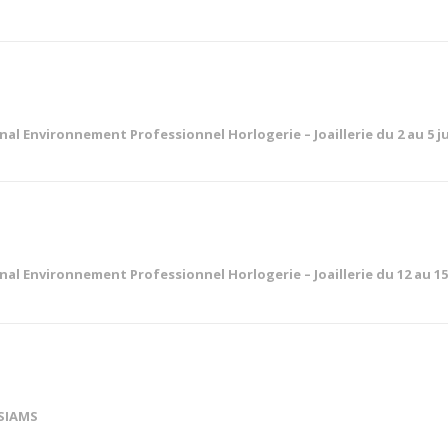
onal
Environnement Professionnel Horlogerie – Joaillerie
du 2 au 5 j
onal
Environnement Professionnel Horlogerie – Joaillerie
du 12 au 15
 SIAMS