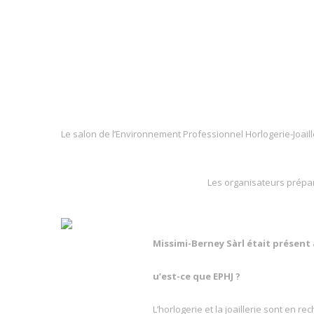
Le salon de l’Environnement Professionnel Horlogerie-Joaill
Les organisateurs prépare
EPHJ 2007
Missimi-Berney Sàrl était présent 
u’est-ce que EPHJ ?
L’horlogerie et la joaillerie sont e