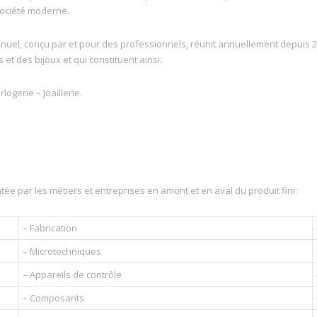
société moderne.
nnuel, conçu par et pour des professionnels, réunit annuellement depuis 
 et des bijoux et qui constituent ainsi:
ogerie – Joaillerie.
ée par les métiers et entreprises en amont et en aval du produit fini:
– Fabrication
– Microtechniques
– Appareils de contrôle
– Composants