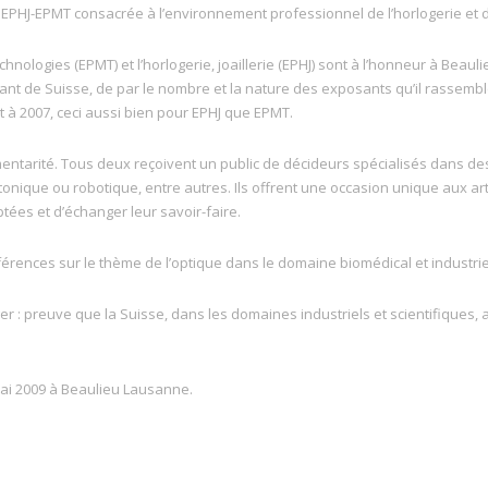
 EPHJ-EPMT consacrée à l’environnement professionnel de l’horlogerie et 
hnologies (EPMT) et l’horlogerie, joaillerie (EPHJ) sont à l’honneur à Beau
ant de Suisse, de par le nombre et la nature des exposants qu’il rassembl
t à 2007, ceci aussi bien pour EPHJ que EPMT.
entarité. Tous deux reçoivent un public de décideurs spécialisés dans des 
otonique ou robotique, entre autres. Ils offrent une occasion unique aux ar
tées et d’échanger leur savoir-faire.
érences sur le thème de l’optique dans le domaine biomédical et industrie
r : preuve que la Suisse, dans les domaines industriels et scientifiques, 
mai 2009 à Beaulieu Lausanne.