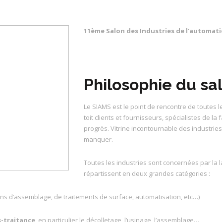
11ème Salon des Industries de l’automatio
Philosophie du sa
Le SIAMS est le point de rencontre de toutes 
toit clients et fournisseurs, spécialistes de la
progrès. Vitrine incontournable des industrie
manquer.
Toutes les industries sont concernées par la 
répartissent en deux grandes catégories :
ens d’assemblage, de traitements de surface, automatisation, etc…)
s-traitance
, en particulier le décolletage, l’usinage, l’assemblage…