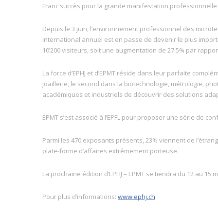
Franc succès pour la grande manifestation professionnelle
Depuis le 3 juin, l’environnement professionnel des microtec
international annuel est en passe de devenir le plus import
10’200 visiteurs, soit une augmentation de 27.5% par rappor
La force d’EPHJ et d’EPMT réside dans leur parfaite complém
joaillerie, le second dans la biotechnologie, métrologie, ph
académiques et industriels de découvrir des solutions adap
EPMT s’est associé à l’EPFL pour proposer une série de conf
Parmi les 470 exposants présents, 23% viennent de l’étrange
plate-forme d’affaires extrêmement porteuse.
La prochaine édition d’EPHJ – EPMT se tiendra du 12 au 15 
Pour plus d’informations:
www.ephj.ch