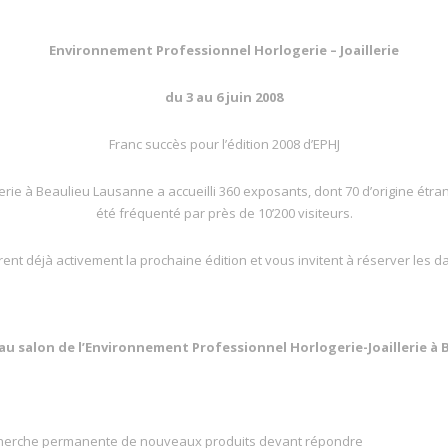
Environnement Professionnel Horlogerie – Joaillerie
du 3 au 6 juin 2008
Franc succès pour l’édition 2008 d’EPHJ
erie à Beaulieu Lausanne a accueilli 360 exposants, dont 70 d’origine étra
été fréquenté par près de 10’200 visiteurs.
nt déjà activement la prochaine édition et vous invitent à réserver les d
au salon de l’Environnement Professionnel Horlogerie-Joaillerie à 
n recherche permanente de nouveaux produits devant répondre