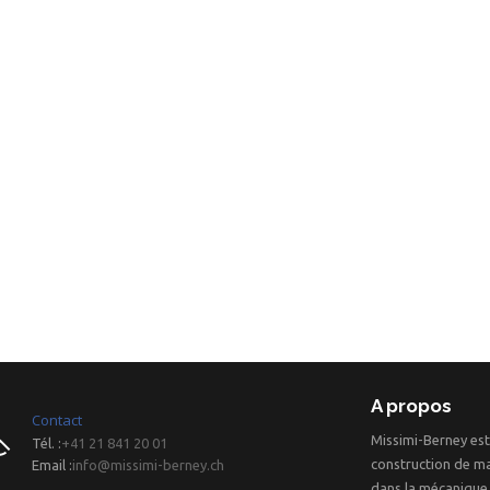
A propos
Contact
Missimi-Berney est
Tél. :
+41 21 841 20 01
construction de ma
Email :
info@missimi-berney.ch
dans la mécanique 