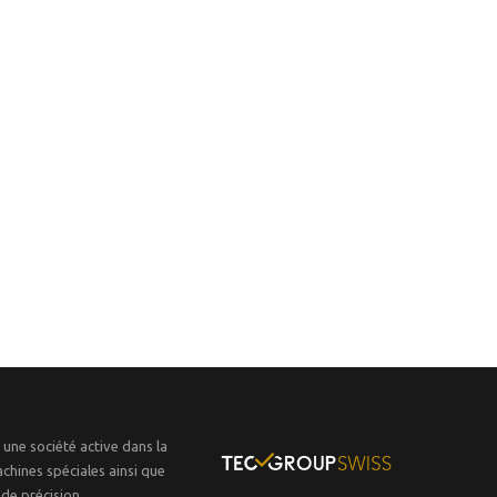
 une société active dans la
chines spéciales ainsi que
de précision.